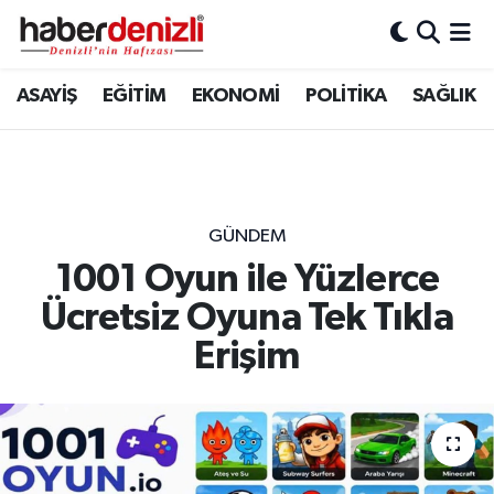
Denizli Nöbetçi Eczaneler
ASAYİŞ
EĞİTİM
EKONOMİ
POLİTİKA
SAĞLIK
Denizli Hava Durumu
Denizli Trafik Yoğunluk Haritası
GÜNDEM
Puan Durumu ve Fikstür
1001 Oyun ile Yüzlerce
Ücretsiz Oyuna Tek Tıkla
Tüm Manşetler
Erişim
Son Dakika Haberleri
Haber Arşivi