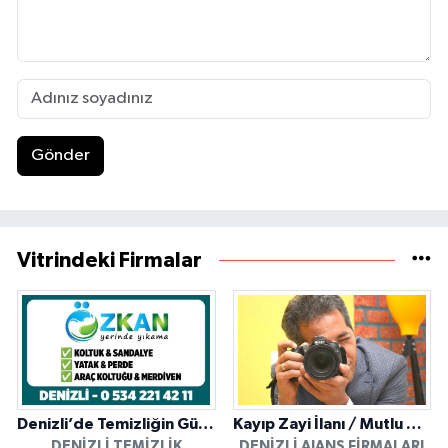
Gönder
Vitrindeki Firmalar
Denizli’de Temizliğin Güvenilir Adresi: Özkan Yerinde Yıkama
Kayıp Zayi İlanı / Mutlu Ajans / Denizli
DENIZLI TEMIZLIK
DENIZLI AJANS FIRMALARI