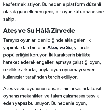
keşfetmek istiyor. Bu nedenle platform düzenli
olarak güncellenen geniş bir oyun kütüphanesine
sahip.
Ateş ve Su Hâlâ Zirvede
Tarayıcı oyunları denildiğinde akla gelen ilk
yapımlardan biri olan
Ateş ve Su
, yıllardır
popülerliğini koruyor. İki karakterin birlikte
hareket ederek engelleri aşmaya çalıştığı oyun,
özellikle arkadaşlarıyla oyun oynamayı seven
kullanıcılar tarafından tercih ediliyor.
Ateş ve Su oyununun başarısının arkasında basit
oynanış mekanikleri ve takım çalışmasını teşvik
eden yapısı bulunuyor. Bu nedenle oyun,